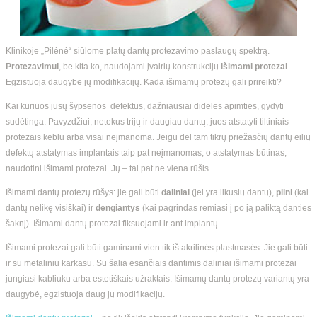
Klinikoje „Pilėnė“ siūlome platų dantų protezavimo paslaugų spektrą.
Protezavimui
, be kita ko, naudojami įvairių konstrukcijų
išimami protezai
.
Egzistuoja daugybė jų modifikacijų. Kada išimamų protezų gali prireikti?
Kai kuriuos jūsų šypsenos defektus, dažniausiai didelės apimties, gydyti
sudėtinga. Pavyzdžiui, netekus trijų ir daugiau dantų, juos atstatyti tiltiniais
protezais keblu arba visai neįmanoma. Jeigu dėl tam tikrų priežasčių dantų eilių
defektų atstatymas implantais taip pat neįmanomas, o atstatymas būtinas,
naudotini išimami protezai. Jų – tai pat ne viena rūšis.
Išimami dantų protezų rūšys: jie gali būti
daliniai
(jei yra likusių dantų),
pilni
(kai
dantų nelikę visiškai) ir
dengiantys
(kai pagrindas remiasi į po ją paliktą danties
šaknį). Išimami dantų protezai fiksuojami ir ant implantų.
Išimami protezai gali būti gaminami vien tik iš akrilinės plastmasės. Jie gali būti
ir su metaliniu karkasu. Su šalia esančiais dantimis daliniai išimami protezai
jungiasi kabliuku arba estetiškais užraktais. Išimamų dantų protezų variantų yra
daugybė, egzistuoja daug jų modifikacijų.