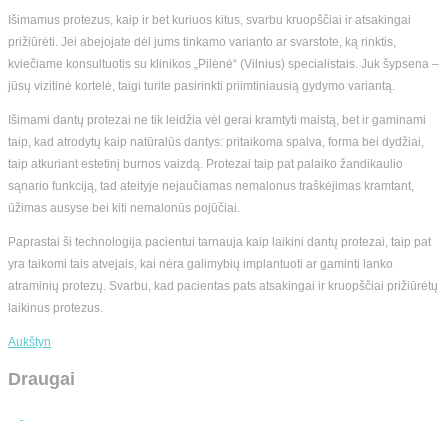
Išimamus protezus, kaip ir bet kuriuos kitus, svarbu kruopščiai ir atsakingai
prižiūrėti. Jei abejojate dėl jums tinkamo varianto ar svarstote, ką rinktis,
kviečiame konsultuotis su klinikos „Pilėnė“ (Vilnius) specialistais. Juk šypsena –
jūsų vizitinė kortelė, taigi turite pasirinkti priimtiniausią gydymo variantą.
Išimami dantų protezai ne tik leidžia vėl gerai kramtyti maistą, bet ir gaminami
taip, kad atrodytų kaip natūralūs dantys: pritaikoma spalva, forma bei dydžiai,
taip atkuriant estetinį burnos vaizdą. Protezai taip pat palaiko žandikaulio
sąnario funkciją, tad ateityje nejaučiamas nemalonus traškėjimas kramtant,
ūžimas ausyse bei kiti nemalonūs pojūčiai.
Paprastai ši technologija pacientui tarnauja kaip laikini dantų protezai, taip pat
yra taikomi tais atvejais, kai nėra galimybių implantuoti ar gaminti lanko
atraminių protezų. Svarbu, kad pacientas pats atsakingai ir kruopščiai prižiūrėtų
laikinus protezus.
Aukštyn
Draugai