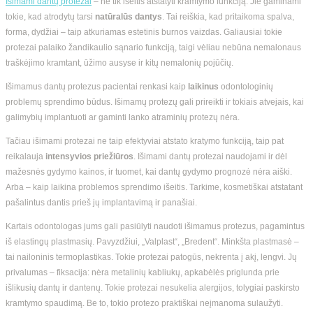
Išimami dantų protezai
– ne tik išeitis atstatyti kramtymo funkciją. Jie gaminami
tokie, kad atrodytų tarsi
natūralūs dantys
. Tai reiškia, kad pritaikoma spalva,
forma, dydžiai – taip atkuriamas estetinis burnos vaizdas. Galiausiai tokie
protezai palaiko žandikaulio sąnario funkciją, taigi vėliau nebūna nemalonaus
traškėjimo kramtant, ūžimo ausyse ir kitų nemalonių pojūčių.
Išimamus dantų protezus pacientai renkasi kaip
laikinus
odontologinių
problemų sprendimo būdus. Išimamų protezų gali prireikti ir tokiais atvejais, kai
galimybių implantuoti ar gaminti lanko atraminių protezų nėra.
Tačiau išimami protezai ne taip efektyviai atstato kratymo funkciją, taip pat
reikalauja
intensyvios priežiūros
. Išimami dantų protezai naudojami ir dėl
mažesnės gydymo kainos, ir tuomet, kai dantų gydymo prognozė nėra aiški.
Arba – kaip laikina problemos sprendimo išeitis. Tarkime, kosmetiškai atstatant
pašalintus dantis prieš jų implantavimą ir panašiai.
Kartais odontologas jums gali pasiūlyti naudoti išimamus protezus, pagamintus
iš elastingų plastmasių. Pavyzdžiui, „Valplast“, „Bredent“. Minkšta plastmasė –
tai nailoninis termoplastikas. Tokie protezai patogūs, nekrenta į akį, lengvi. Jų
privalumas – fiksacija: nėra metalinių kabliukų, apkabėlės priglunda prie
išlikusių dantų ir dantenų. Tokie protezai nesukelia alergijos, tolygiai paskirsto
kramtymo spaudimą. Be to, tokio protezo praktiškai neįmanoma sulaužyti.